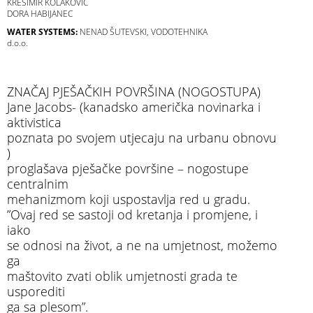
KREŠIMIR KOLAKOVIĆ
DORA HABIJANEC
WATER SYSTEMS:
NENAD ŠUTEVSKI, VODOTEHNIKA
d.o.o.
ZNAČAJ PJEŠAČKIH POVRŠINA (NOGOSTUPA)
Jane Jacobs- (kanadsko američka novinarka i
aktivistica
poznata po svojem utjecaju na urbanu obnovu
)
proglašava pješačke površine – nogostupe
centralnim
mehanizmom koji uspostavlja red u gradu.
”Ovaj red se sastoji od kretanja i promjene, i
iako
se odnosi na život, a ne na umjetnost, možemo
ga
maštovito zvati oblik umjetnosti grada te
usporediti
ga sa plesom”.