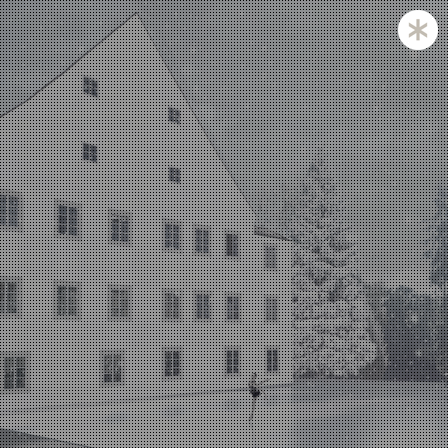
Zagreb and Ljubljana based KatušićKocbek Arhitekti is
a medium sized office, with licensed architects in both
countries.
Personal involvement is the way we approach all of
our projects, whether they are small or large,
corporate is not our issue.
Experience with a complex projects like laboratories
and hospitals is one of our strengths.