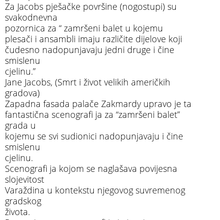
Za Jacobs pješačke površine (nogostupi) su
svakodnevna
pozornica za “ zamršeni balet u kojemu
plesači i ansambli imaju različite dijelove koji
čudesno nadopunjavaju jedni druge i čine
smislenu
cjelinu.”
Jane Jacobs, (Smrt i život velikih američkih
gradova)
Zapadna fasada palače Zakmardy upravo je ta
fantastična scenografi ja za “zamršeni balet”
grada u
kojemu se svi sudionici nadopunjavaju i čine
smislenu
cjelinu.
Scenografi ja kojom se naglašava povijesna
slojevitost
Varaždina u kontekstu njegovog suvremenog
gradskog
života.