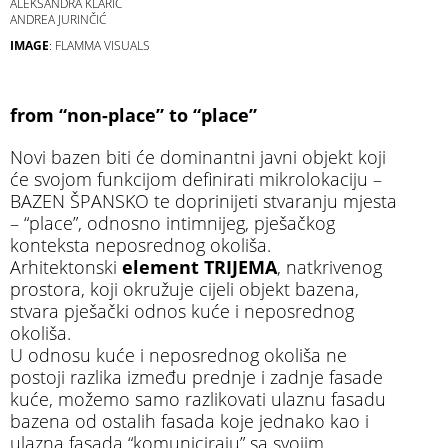
ALEKSANDRA KLARIĆ
ANDREA JURINČIĆ
IMAGE
: FLAMMA VISUALS
from “non-place” to “place”
Novi bazen biti će dominantni javni objekt koji
će svojom funkcijom definirati mikrolokaciju –
BAZEN ŠPANSKO te doprinijeti stvaranju mjesta
– “place”, odnosno intimnijeg, pješačkog
konteksta neposrednog okoliša.
Arhitektonski
element TRIJEMA
, natkrivenog
prostora, koji okružuje cijeli objekt bazena,
stvara pješački odnos kuće i neposrednog
okoliša.
U odnosu kuće i neposrednog okoliša ne
postoji razlika između prednje i zadnje fasade
kuće, možemo samo razlikovati ulaznu fasadu
bazena od ostalih fasada koje jednako kao i
ulazna fasada “komuniciraju” sa svojim