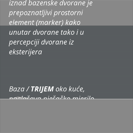
iznad bazenske dvorane je
prepoznatljivi prostorni
element (marker) kako
unutar dvorane tako i u
percepciji dvorane iz
eksterijera
Baza /
TRIJEM
oko kuće,
naglašava pješačko mjerilo
i kontakt sa neposrednim
okolišem