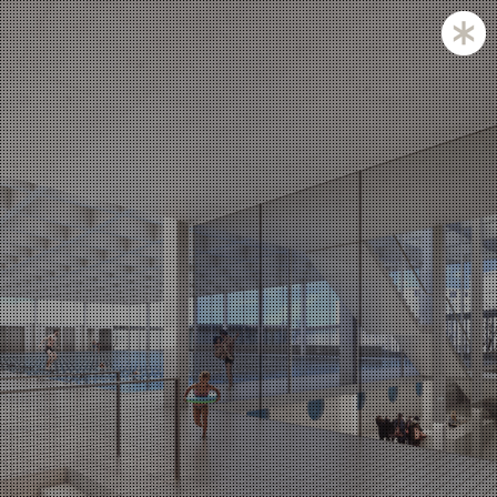
Zagreb and Ljubljana based KatušićKocbek Arhitekti is
a medium sized office, with licensed architects in both
countries.
Personal involvement is the way we approach all of
our projects, whether they are small or large,
corporate is not our issue.
Experience with a complex projects like laboratories
and hospitals is one of our strengths.