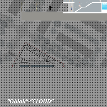
“Oblak”-”CLOUD”