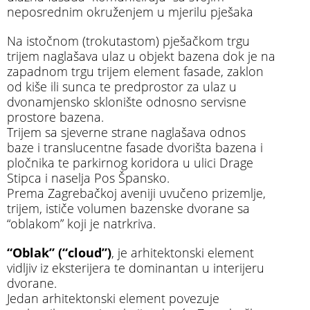
neposrednim okruženjem u mjerilu pješaka
Na istočnom (trokutastom) pješačkom trgu
trijem naglašava ulaz u objekt bazena dok je na
zapadnom trgu trijem element fasade, zaklon
od kiše ili sunca te predprostor za ulaz u
dvonamjensko sklonište odnosno servisne
prostore bazena.
Trijem sa sjeverne strane naglašava odnos
baze i translucentne fasade dvorišta bazena i
pločnika te parkirnog koridora u ulici Drage
Stipca i naselja Pos Špansko.
Prema Zagrebačkoj aveniji uvučeno prizemlje,
trijem, ističe volumen bazenske dvorane sa
“oblakom” koji je natrkriva.
“Oblak” (“cloud”)
, je arhitektonski element
vidljiv iz eksterijera te dominantan u interijeru
dvorane.
Jedan arhitektonski element povezuje