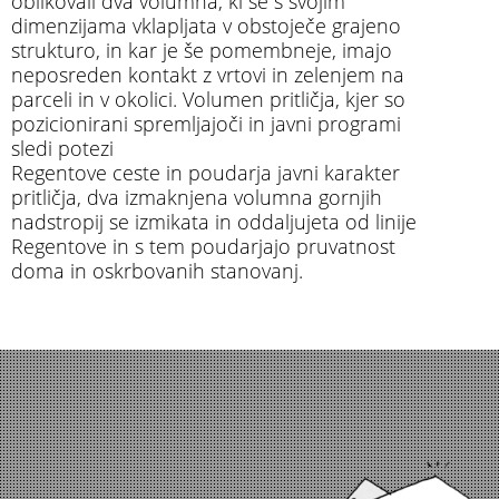
oblikovali dva volumna, ki se s svojim
dimenzijama vklapljata v obstoječe grajeno
strukturo, in kar je še pomembneje, imajo
neposreden kontakt z vrtovi in zelenjem na
parceli in v okolici. Volumen pritličja, kjer so
pozicionirani spremljajoči in javni programi
sledi potezi
Regentove ceste in poudarja javni karakter
pritličja, dva izmaknjena volumna gornjih
nadstropij se izmikata in oddaljujeta od linije
Regentove in s tem poudarjajo pruvatnost
doma in oskrbovanih stanovanj.