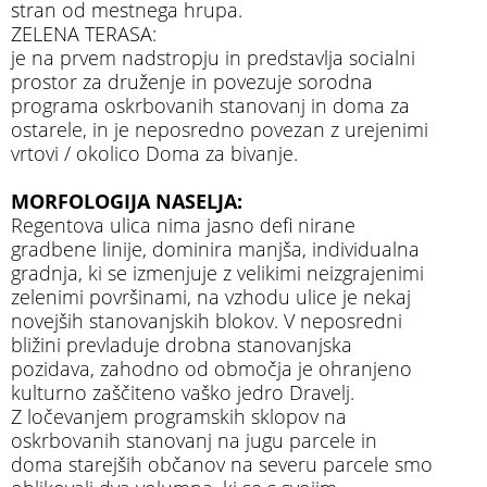
stran od mestnega hrupa.
ZELENA TERASA:
je na prvem nadstropju in predstavlja socialni
prostor za druženje in povezuje sorodna
programa oskrbovanih stanovanj in doma za
ostarele, in je neposredno povezan z urejenimi
vrtovi / okolico Doma za bivanje.
MORFOLOGIJA NASELJA:
Regentova ulica nima jasno defi nirane
gradbene linije, dominira manjša, individualna
gradnja, ki se izmenjuje z velikimi neizgrajenimi
zelenimi površinami, na vzhodu ulice je nekaj
novejših stanovanjskih blokov. V neposredni
bližini prevladuje drobna stanovanjska
pozidava, zahodno od območja je ohranjeno
kulturno zaščiteno vaško jedro Dravelj.
Z ločevanjem programskih sklopov na
oskrbovanih stanovanj na jugu parcele in
doma starejših občanov na severu parcele smo