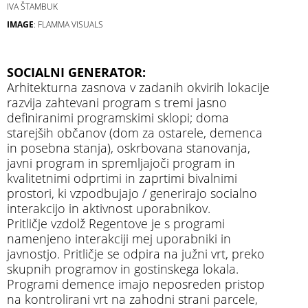
IVA ŠTAMBUK
IMAGE
: FLAMMA VISUALS
SOCIALNI GENERATOR:
Arhitekturna zasnova v zadanih okvirih lokacije
razvija zahtevani program s tremi jasno
definiranimi programskimi sklopi; doma
starejših občanov (dom za ostarele, demenca
in posebna stanja), oskrbovana stanovanja,
javni program in spremljajoči program in
kvalitetnimi odprtimi in zaprtimi bivalnimi
prostori, ki vzpodbujajo / generirajo socialno
interakcijo in aktivnost uporabnikov.
Pritličje vzdolž Regentove je s programi
namenjeno interakciji mej uporabniki in
javnostjo. Pritličje se odpira na južni vrt, preko
skupnih programov in gostinskega lokala.
Programi demence imajo neposreden pristop
na kontrolirani vrt na zahodni strani parcele,