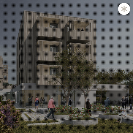
Zagreb and Ljubljana based KatušićKocbek Arhitekti is
a medium sized office, with licensed architects in both
countries.
Personal involvement is the way we approach all of
our projects, whether they are small or large,
corporate is not our issue.
Experience with a complex projects like laboratories
and hospitals is one of our strengths.